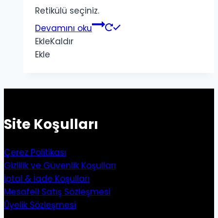
Retikülü seçiniz.
Devamını oku
Ekle
Kaldır
Ekle
Site Koşulları
Çerez Politikası
Gizlilik ve Güvenlik Koşulları
İptal & İade Koşulları
Mesafeli Satış Sözleşmesi
Üyelik Sözleşmesi