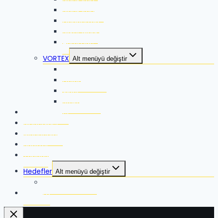
Black Iron ES
Coppertag
Silver Mark
Auromac
VORTEX
Alt menüyü değiştir
Razor
Golden Eagle
Viper
Strike Eagle
RangeFinders
Binoculars
Monoculars
Spotter
Tripods
Hedefler
Alt menüyü değiştir
Hardox Hedefler
Mağaza