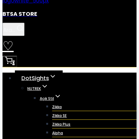
BTSA STORE
Ara...
♡
0
DotSights
NUTREK
Açık Stil
Zikka
Zikka SE
Zikka Plus
Alpha