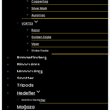
Coppertag
Silver Mark
Auromac
VORTEX
Razor
Golden Eagle
Viper
Strike Eagle
RangeFinders
Binoculars
Monoculars
Spotter
Tripods
Hedefler
Hardox Hedefler
Mağaza