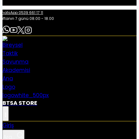
hatsApp 0539 661 17 11
aftanın 7 günü 08.00 - 18.00
BTSA STORE
Giriş
Ara...