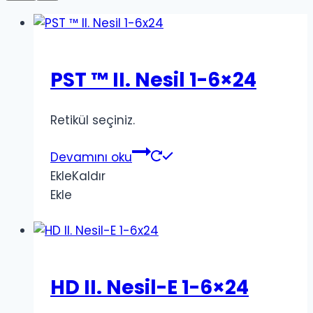
PST ™ II. Nesil 1-6×24
Retikül seçiniz.
Devamını oku
Ekle
Kaldır
Ekle
HD II. Nesil-E 1-6×24