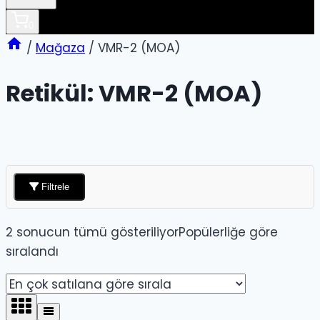
0
/
Mağaza
/
VMR-2 (MOA)
Retikül:
VMR-2 (MOA)
Filtrele
2 sonucun tümü gösteriliyor
Popülerliğe göre
sıralandı