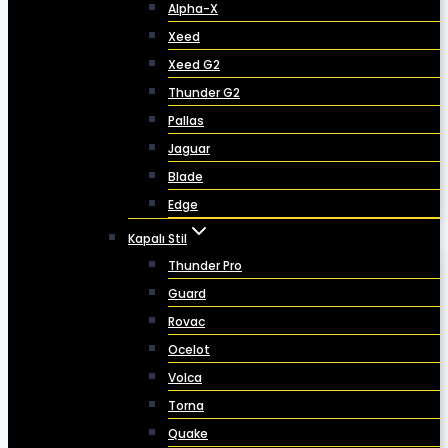
Alpha-X
Xeed
Xeed G2
Thunder G2
Pallas
Jaguar
Blade
Edge
Kapalı Stil
Thunder Pro
Guard
Rovac
Ocelot
Volca
Torna
Quake