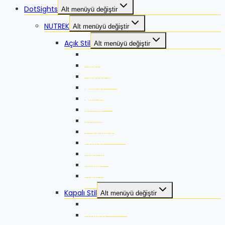
DotSights
Alt menüyü değiştir
NUTREK
Alt menüyü değiştir
Açık Stil
Alt menüyü değiştir
Zikka
Zikka SE
Zikka Plus
Alpha
Alpha-X
Xeed
Xeed G2
Thunder G2
Pallas
Jaguar
Blade
Edge
Kapalı Stil
Alt menüyü değiştir
Thunder Pro
Guard