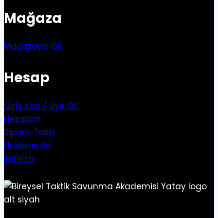
Mağaza
Mağazaya Gir
Hesap
Giriş Yap / Üye Ol!
Hesabım
Sipariş Takip
Hakkımızda
İletişim