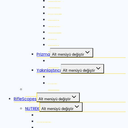
Rovac
Ocelot
Volca
Torna
Quake
Zero
Strike
Torna 2
Prizma
Alt menüyü değiştir
Talos
Yakınlaştırıcı
Alt menüyü değiştir
Lyco
Mago
VORTEX
RifleScopes
Alt menüyü değiştir
NUTREK
Alt menüyü değiştir
Reaper
Marksman
Black Iron