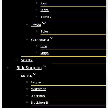
Zero
Strike
Torna 2
Prizma
Talos
Yakınlaştırıcı
Lyco
Mago
VORTEX
RifleScopes
NUTREK
Reaper
Marksman
Black Iron
Black Iron ES