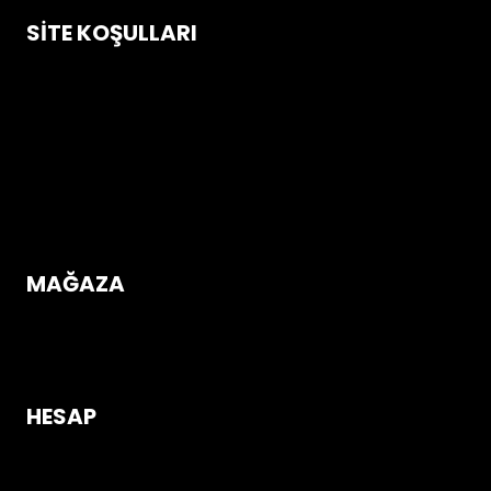
SITE KOŞULLARI
Çerez Politikası
Gizlilik ve Güvenlik Koşulları
İptal & İade Koşulları
Mesafeli Satış Sözleşmesi
Üyelik Sözleşmesi
MAĞAZA
Mağazaya Gir
HESAP
Giriş Yap / Üye Ol!