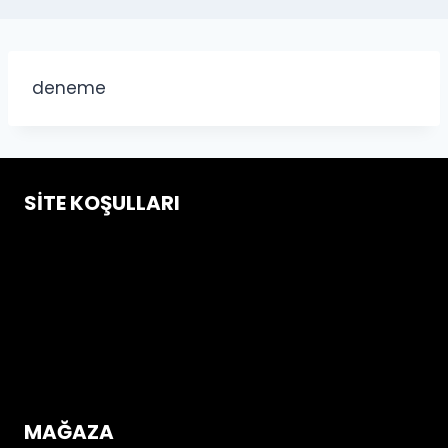
deneme
SITE KOŞULLARI
Çerez Politikası
Gizlilik ve Güvenlik Koşulları
İptal & İade Koşulları
Mesafeli Satış Sözleşmesi
Üyelik Sözleşmesi
MAĞAZA