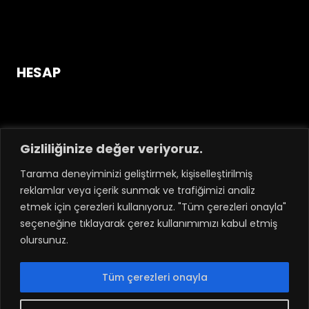
Mağazaya Gir
HESAP
Giriş Yap / Üye Ol!
Hesabım
Sipariş Takip
Gizliliğinize değer veriyoruz.
Hakkımızda
Tarama deneyiminizi geliştirmek, kişiselleştirilmiş
İletişim
reklamlar veya içerik sunmak ve trafiğimizi analiz
etmek için çerezleri kullanıyoruz. "Tüm çerezleri onayla"
seçeneğine tıklayarak çerez kullanımımızı kabul etmiş
olursunuz.
Tüm çerezleri onayla
GÜVENLI ÖDEME