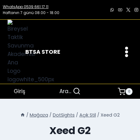
İçeriğe
WhatsApp 0539 661 17 11
geç
Haftanın 7 günü 08.00 - 18.00
BTSA STORE
Giriş
Ara...
0
/
Mağaza
/
DotSights
/
Açık Stil
/
Xeed G2
Xeed G2