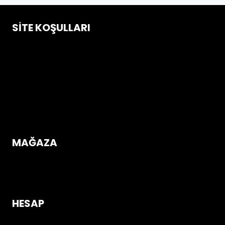
SITE KOŞULLARI
Çerez Politikası
Gizlilik ve Güvenlik Koşulları
İptal & İade Koşulları
Mesafeli Satış Sözleşmesi
Üyelik Sözleşmesi
MAĞAZA
Mağazaya Gir
HESAP