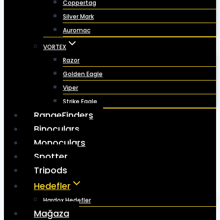
Coppertag
Silver Mark
Auromac
VORTEX
Razor
Golden Eagle
Viper
Strike Eagle
RangeFinders
Binoculars
Monoculars
Spotter
Tripods
Hedefler
Hardox Hedefler
Mağaza