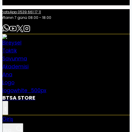
hatsApp 0539 661 17 11
aftanın 7 günü 08.00 - 18.00
BTSA STORE
Giriş
Ara...