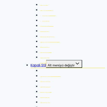
Zikka SE
Zikka Plus
Alpha
Alpha-X
Xeed
Xeed G2
Thunder G2
Pallas
Jaguar
Blade
Edge
Kapalı Stil
Alt menüyü değiştir
Thunder Pro
Guard
Rovac
Ocelot
Volca
Torna
Quake