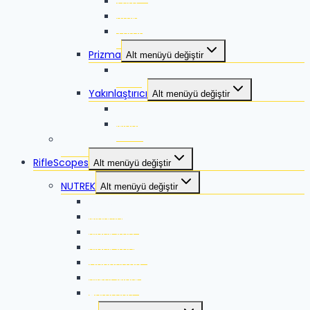
Zero
Strike
Torna 2
Prizma
Alt menüyü değiştir
Talos
Yakınlaştırıcı
Alt menüyü değiştir
Lyco
Mago
VORTEX
RifleScopes
Alt menüyü değiştir
NUTREK
Alt menüyü değiştir
Reaper
Marksman
Black Iron
Black Iron ES
Coppertag
Silver Mark
Auromac