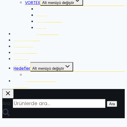
VORTEX
Alt menüyü değiştir
Razor
Golden Eagle
Viper
Strike Eagle
RangeFinders
Binoculars
Monoculars
Spotter
Tripods
Hedefler
Alt menüyü değiştir
Hardox Hedefler
Mağaza
Ara:
Ara