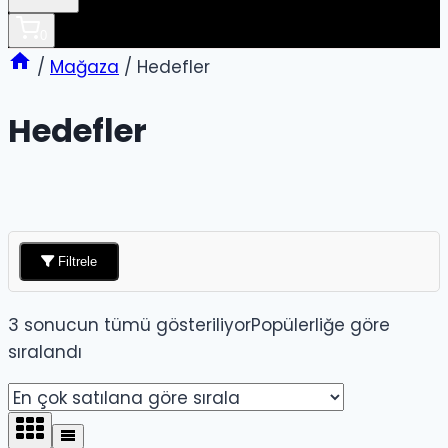
0
/
Mağaza
/
Hedefler
Hedefler
Filtrele
3 sonucun tümü gösteriliyor
Popülerliğe göre
sıralandı