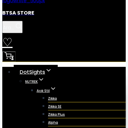
BTSA STORE
Ara...
♡
0
DotSights
NUTREK
Açık Stil
Zikka
Zikka SE
Zikka Plus
Alpha