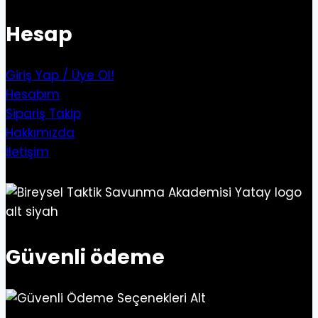
Hesap
Giriş Yap / Üye Ol!
Hesabım
Sipariş Takip
Hakkımızda
İletişim
Güvenli ödeme