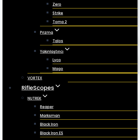
Zero
Strike
Torna 2
Prizma
Talos
Yakınlaştırıcı
Lyco
Mago
VORTEX
RifleScopes
NUTREK
Reaper
Marksman
Black Iron
Black Iron ES