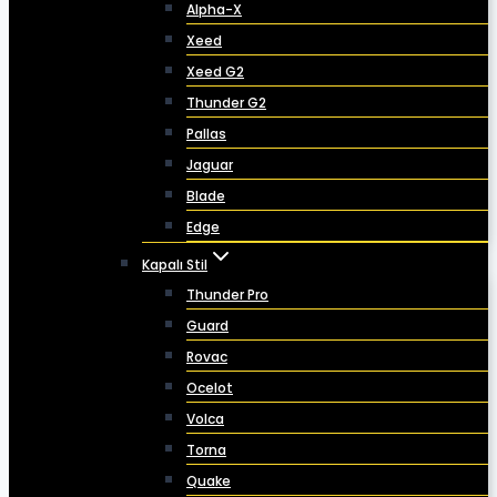
Alpha-X
Xeed
Xeed G2
Thunder G2
Pallas
Jaguar
Blade
Edge
Kapalı Stil
Thunder Pro
Guard
Rovac
Ocelot
Volca
Torna
Quake