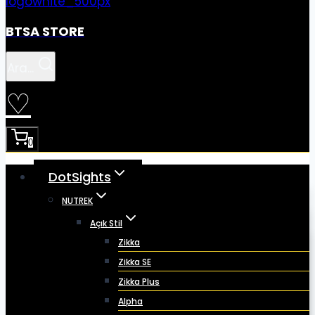
BTSA STORE
Ara...
♡
0
DotSights
NUTREK
Açık Stil
Zikka
Zikka SE
Zikka Plus
Alpha