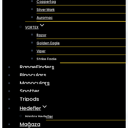
Coppertag
Silver Mark
Auromac
VORTEX
Razor
Golden Eagle
Viper
Strike Eagle
RangeFinders
Binoculars
Monoculars
Spotter
Tripods
Hedefler
Hardox Hedefler
Mağaza