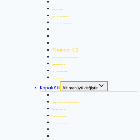
Zikka
Zikka SE
Zikka Plus
Alpha
Alpha-X
Xeed
Xeed G2
Thunder G2
Pallas
Jaguar
Blade
Edge
Kapalı Stil
Alt menüyü değiştir
Thunder Pro
Guard
Rovac
Ocelot
Volca
Torna
Quake