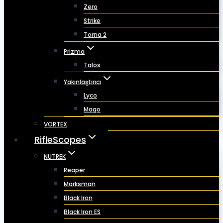
Zero
Strike
Torna 2
Prizma
Talos
Yakınlaştırıcı
Lyco
Mago
VORTEX
RifleScopes
NUTREK
Reaper
Marksman
Black Iron
Black Iron ES