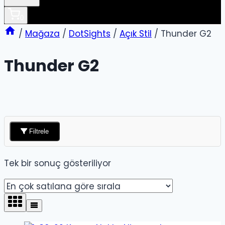
0
/
Mağaza
/
DotSights
/
Açık Stil
/
Thunder G2
Thunder G2
Filtrele
Tek bir sonuç gösteriliyor