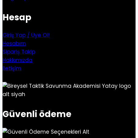
Hesap
Giriş Yap / Üye Ol!
Hesabım
Sipariş Takip
Hakkımızda
İletişim
Güvenli ödeme