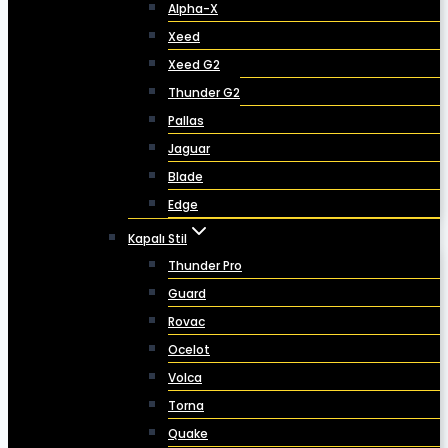
Alpha-X
Xeed
Xeed G2
Thunder G2
Pallas
Jaguar
Blade
Edge
Kapalı Stil
Thunder Pro
Guard
Rovac
Ocelot
Volca
Torna
Quake