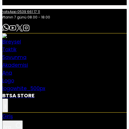
hatsApp 0539 661 17 11
aftanın 7 günü 08.00 - 18.00
BTSA STORE
Giriş
Ara...