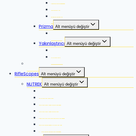
Zero
Strike
Torna 2
Prizma
Alt menüyü değiştir
Talos
Yakınlaştırıcı
Alt menüyü değiştir
Lyco
Mago
VORTEX
RifleScopes
Alt menüyü değiştir
NUTREK
Alt menüyü değiştir
Reaper
Marksman
Black Iron
Black Iron ES
Coppertag
Silver Mark
Auromac