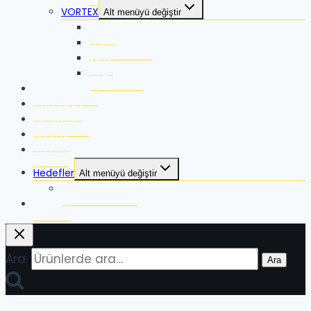
VORTEX
Alt menüyü değiştir
Razor
Golden Eagle
Viper
Strike Eagle
RangeFinders
Binoculars
Monoculars
Spotter
Tripods
Hedefler
Alt menüyü değiştir
Hardox Hedefler
Mağaza
Ara:
Ara