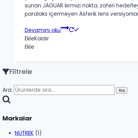
sunan JAGUAR kırmızı nokta, zaferi hedefley
paralaks içermeyen Asferik lens versiyonla
Devamını oku
Ekle
Kaldır
Ekle
Filtrele
Ara:
Ara
Markalar
NUTREK
(1)