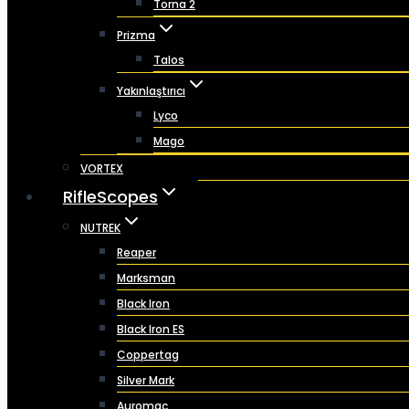
Torna 2
Prizma
Talos
Yakınlaştırıcı
Lyco
Mago
VORTEX
RifleScopes
NUTREK
Reaper
Marksman
Black Iron
Black Iron ES
Coppertag
Silver Mark
Auromac