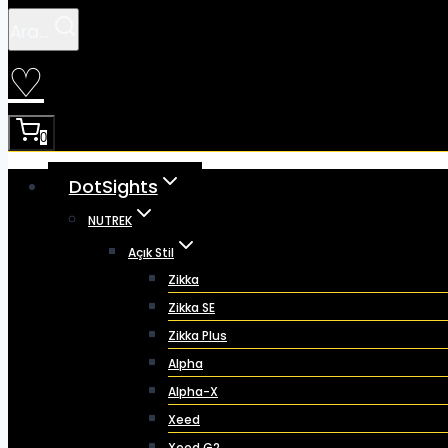
Ara...
♡
0
DotSights
NUTREK
Açık Stil
Zikka
Zikka SE
Zikka Plus
Alpha
Alpha-X
Xeed
Xeed G2