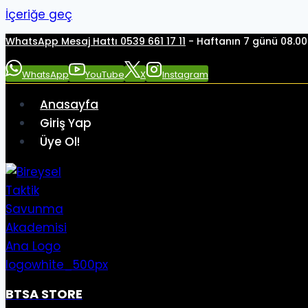
İçeriğe geç
WhatsApp Mesaj Hattı 0539 661 17 11
- Haftanın 7 günü 08.00 
WhatsApp
YouTube
X
Instagram
Anasayfa
Giriş Yap
Üye Ol!
BTSA STORE