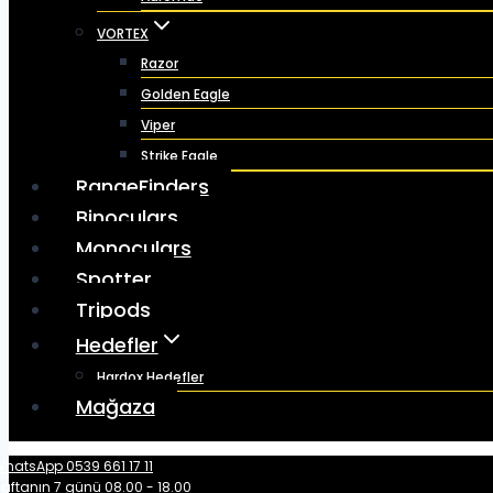
VORTEX
Razor
Golden Eagle
Viper
Strike Eagle
RangeFinders
Binoculars
Monoculars
Spotter
Tripods
Hedefler
Hardox Hedefler
Mağaza
hatsApp 0539 661 17 11
aftanın 7 günü 08.00 - 18.00