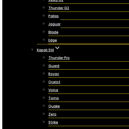
Thunder G2
Pallas
Jaguar
Blade
Edge
Kapalı Stil
Thunder Pro
Guard
Rovac
Ocelot
Volca
Torna
Quake
Zero
Strike