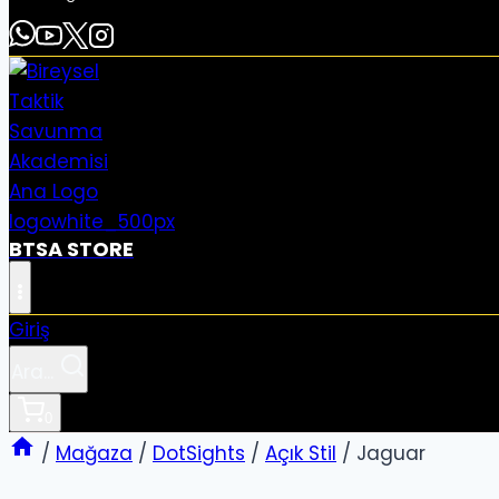
BTSA STORE
Giriş
Ara...
0
/
Mağaza
/
DotSights
/
Açık Stil
/
Jaguar