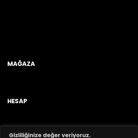
Çerez Politikası
Gizlilik ve Güvenlik Koşulları
İptal & İade Koşulları
Mesafeli Satış Sözleşmesi
Üyelik Sözleşmesi
MAĞAZA
Mağazaya Gir
HESAP
Giriş Yap / Üye Ol!
Hesabım
Sipariş Takip
Gizliliğinize değer veriyoruz.