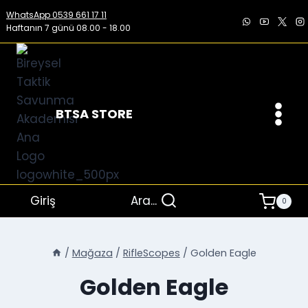
İçeriğe
WhatsApp 0539 661 17 11
geç
Haftanın 7 günü 08.00 - 18.00
BTSA STORE
Giriş
Ara...
0
/
Mağaza
/
RifleScopes
/
Golden Eagle
Golden Eagle