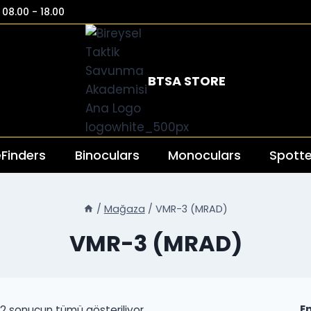
08.00 - 18.00
BTSA STORE
Finders
Binoculars
Monoculars
Spotte
/
Mağaza
/
VMR-3 (MRAD)
VMR-3 (MRAD)
Popülerliğe
2 sonucun tümü gösteriliyor