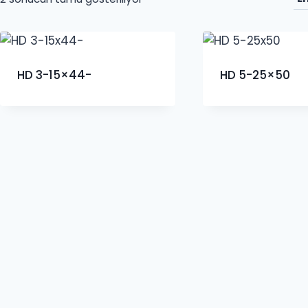
göre
sıralandı
HD 3-15×44-
HD 5-25×50