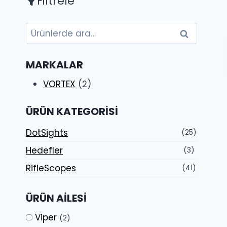
Filtrele
Ara:
Ara
MARKALAR
VORTEX
(2)
ÜRÜN KATEGORISI
DotSights
(25)
Hedefler
(3)
RifleScopes
(41)
ÜRÜN AILESI
Viper
(2)