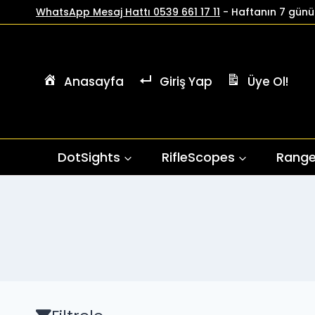
İçeriğe
WhatsApp Mesaj Hattı 0539 661 17 11
- Haftanın 7 günü 
geç
Anasayfa
Giriş Yap
Üye Ol!
DotSights
RifleScopes
Range