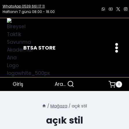
İçeriğe
WhatsApp 0539 661 17 11
geç
Haftanın 7 günü 08.00 - 18.00
BTSA STORE
Giriş
Ara...
0
/
Mağaza
/
açık stil
açık stil