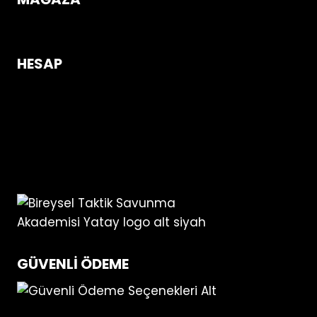
Mağazaya Gir
HESAP
Giriş Yap / Üye Ol!
Hesabım
Sipariş Takip
Hakkımızda
İletişim
GÜVENLI ÖDEME