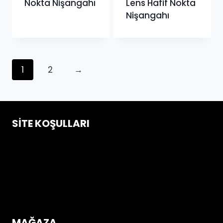
Nokta Nişangahı
Lens Hafif Nokta
Nişangahı
1
2
→
SITE KOŞULLARI
Çerez Politikası
Gizlilik ve Güvenlik Koşulları
İptal & İade Koşulları
Mesafeli Satış Sözleşmesi
Üyelik Sözleşmesi
MAĞAZA