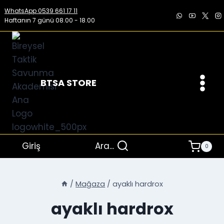
İçeriğe
WhatsApp 0539 661 17 11
geç
Haftanın 7 günü 08.00 - 18.00
BTSA STORE
Giriş
Ara...
0
/
Mağaza
/
ayaklı hardrox
ayaklı hardrox