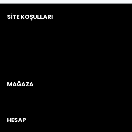
SITE KOŞULLARI
Çerez Politikası
Gizlilik ve Güvenlik Koşulları
İptal & İade Koşulları
Mesafeli Satış Sözleşmesi
Üyelik Sözleşmesi
MAĞAZA
Mağazaya Gir
HESAP