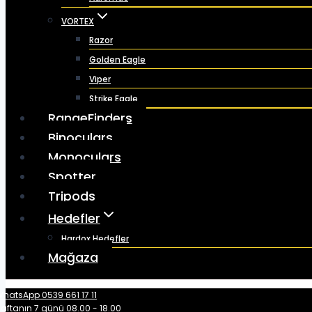
VORTEX
Razor
Golden Eagle
Viper
Strike Eagle
RangeFinders
Binoculars
Monoculars
Spotter
Tripods
Hedefler
Hardox Hedefler
Mağaza
hatsApp 0539 661 17 11
aftanın 7 günü 08.00 - 18.00