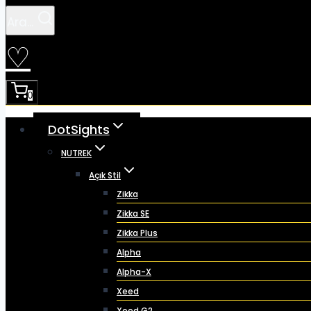
Ara...
♡
0
DotSights
NUTREK
Açık Stil
Zikka
Zikka SE
Zikka Plus
Alpha
Alpha-X
Xeed
Xeed G2