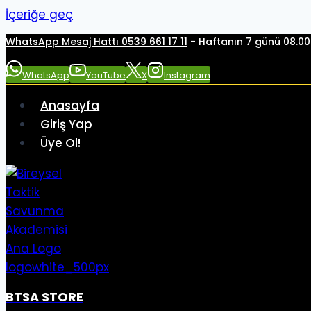
İçeriğe geç
WhatsApp Mesaj Hattı 0539 661 17 11
- Haftanın 7 günü 08.00 
WhatsApp
YouTube
X
Instagram
Anasayfa
Giriş Yap
Üye Ol!
BTSA STORE