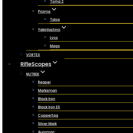
Torna 2
Prizma
Talos
Yakınlaştırıcı
Lyco
Mago
VORTEX
RifleScopes
NUTREK
Reaper
Marksman
Black Iron
Black Iron ES
Coppertag
Silver Mark
Auromac