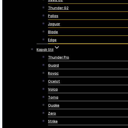
Thunder G2
Pallas
Jaguar
Blade
Edge
Kapalı Stil
Thunder Pro
Guard
Rovac
Ocelot
Volca
Torna
Quake
Zero
Strike