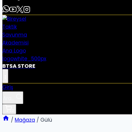
BTSA STORE
Giriş
Ara...
0
/
Mağaza
/
Gülü