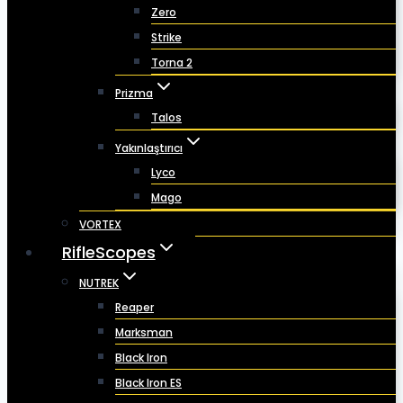
Zero
Strike
Torna 2
Prizma
Talos
Yakınlaştırıcı
Lyco
Mago
VORTEX
RifleScopes
NUTREK
Reaper
Marksman
Black Iron
Black Iron ES