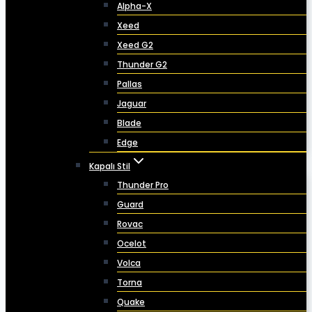
Alpha-X
Xeed
Xeed G2
Thunder G2
Pallas
Jaguar
Blade
Edge
Kapalı Stil
Thunder Pro
Guard
Rovac
Ocelot
Volca
Torna
Quake