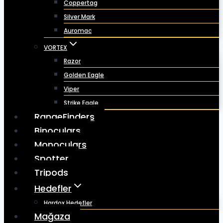
Coppertag
Silver Mark
Auromac
VORTEX
Razor
Golden Eagle
Viper
Strike Eagle
RangeFinders
Binoculars
Monoculars
Spotter
Tripods
Hedefler
Hardox Hedefler
Mağaza