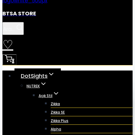
BTSA STORE
Ara...
♡
0
DotSights
NUTREK
Açık Stil
Zikka
Zikka SE
Zikka Plus
Alpha