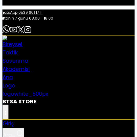
hatsApp 0539 661 17 11
aftanın 7 günü 08.00 - 18.00
BTSA STORE
Giriş
Ara...