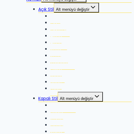
Açık Stil
Alt menüyü değiştir
Zikka
Zikka SE
Zikka Plus
Alpha
Alpha-X
Xeed
Xeed G2
Thunder G2
Pallas
Jaguar
Blade
Edge
Kapalı Stil
Alt menüyü değiştir
Thunder Pro
Guard
Rovac
Ocelot
Volca