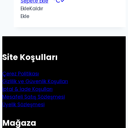
Sepete Ekle
Ekle
Kaldır
Ekle
Site Koşulları
Çerez Politikası
Gizlilik ve Güvenlik Koşulları
İptal & İade Koşulları
Mesafeli Satış Sözleşmesi
Üyelik Sözleşmesi
Mağaza