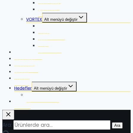
Silver Mark
Auromac
VORTEX
Alt menüyü değiştir
Razor
Golden Eagle
Viper
Strike Eagle
RangeFinders
Binoculars
Monoculars
Spotter
Tripods
Hedefler
Alt menüyü değiştir
Hardox Hedefler
Mağaza
Ara:
Ara