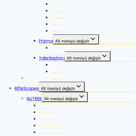
Torna
Quake
Zero
Strike
Torna 2
Prizma
Alt menüyü değiştir
Talos
Yakınlaştırıcı
Alt menüyü değiştir
Lyco
Mago
VORTEX
RifleScopes
Alt menüyü değiştir
NUTREK
Alt menüyü değiştir
Reaper
Marksman
Black Iron
Black Iron ES
Coppertag