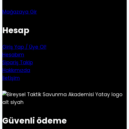
Mağazaya Gir
Hesap
Giriş Yap / Üye Ol!
Hesabım
Sipariş Takip
Hakkımızda
İletişim
Güvenli ödeme