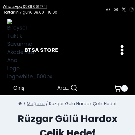
İçeriğe
WhatsApp 0539 661 17 11
geç
Haftanın 7 günü 08.00 - 18.00
BTSA STORE
Giriş
Ara...
0
/
Mağaza
/
Rüzgar Gülü Hardox Çelik Hedef
Rüzgar Gülü Hardox
Çelik Hedef