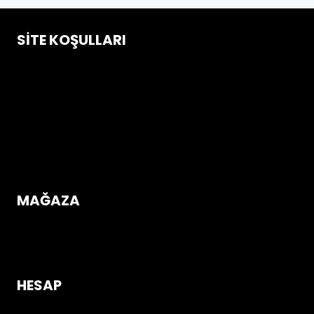
SITE KOŞULLARI
Çerez Politikası
Gizlilik ve Güvenlik Koşulları
İptal & İade Koşulları
Mesafeli Satış Sözleşmesi
Üyelik Sözleşmesi
MAĞAZA
Mağazaya Gir
HESAP