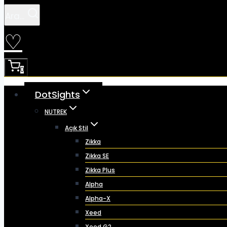
Ara...
♡
0
DotSights
NUTREK
Açık Stil
Zikka
Zikka SE
Zikka Plus
Alpha
Alpha-X
Xeed
Xeed G2