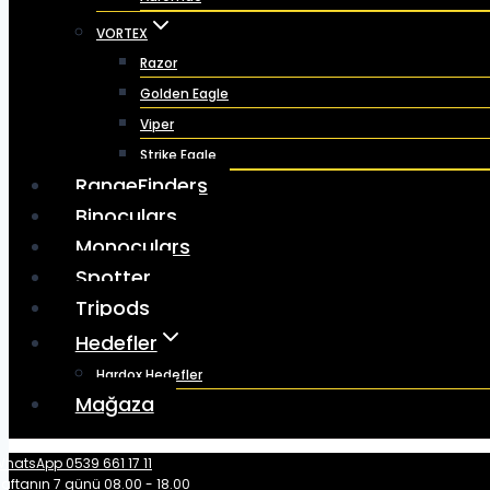
VORTEX
Razor
Golden Eagle
Viper
Strike Eagle
RangeFinders
Binoculars
Monoculars
Spotter
Tripods
Hedefler
Hardox Hedefler
Mağaza
hatsApp 0539 661 17 11
aftanın 7 günü 08.00 - 18.00