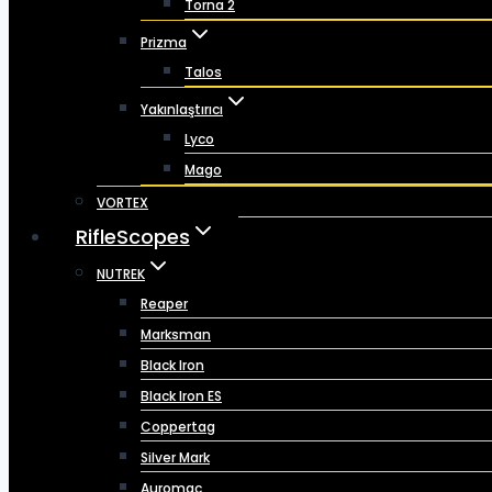
Torna 2
Prizma
Talos
Yakınlaştırıcı
Lyco
Mago
VORTEX
RifleScopes
NUTREK
Reaper
Marksman
Black Iron
Black Iron ES
Coppertag
Silver Mark
Auromac