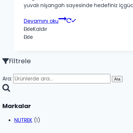
yuvalı nişangah sayesinde hedefiniz içgüdüse
Devamını oku
Ekle
Kaldır
Ekle
Filtrele
Ara:
Ara
Markalar
NUTREK
(1)