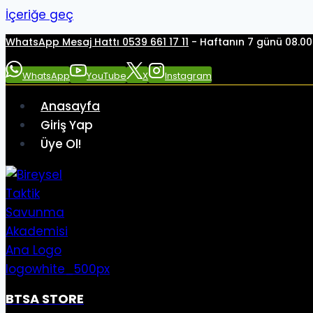
İçeriğe geç
WhatsApp Mesaj Hattı 0539 661 17 11
- Haftanın 7 günü 08.00 
WhatsApp
YouTube
X
Instagram
Anasayfa
Giriş Yap
Üye Ol!
BTSA STORE