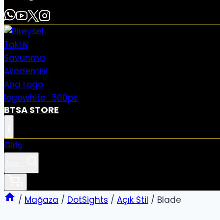
BTSA STORE
Giriş
Ara...
0
/
Mağaza
/
DotSights
/
Açık Stil
/
Blade