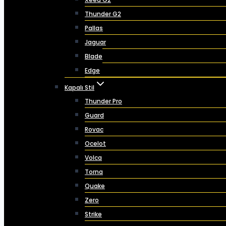
Thunder G2
Pallas
Jaguar
Blade
Edge
Kapalı Stil
Thunder Pro
Guard
Rovac
Ocelot
Volca
Torna
Quake
Zero
Strike