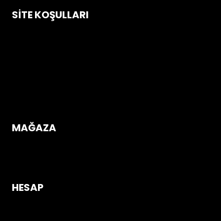
SITE KOŞULLARI
Çerez Politikası
Gizlilik ve Güvenlik Koşulları
İptal & İade Koşulları
Mesafeli Satış Sözleşmesi
Üyelik Sözleşmesi
MAĞAZA
Mağazaya Gir
HESAP
Giriş Yap / Üye Ol!