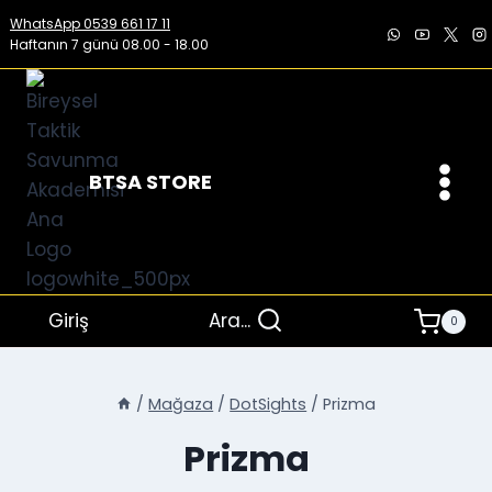
İçeriğe
WhatsApp 0539 661 17 11
geç
Haftanın 7 günü 08.00 - 18.00
BTSA STORE
Giriş
Ara...
0
/
Mağaza
/
DotSights
/
Prizma
Prizma