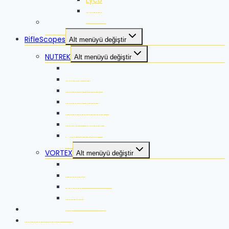
Mago
VORTEX
RifleScopes
Alt menüyü değiştir
NUTREK
Alt menüyü değiştir
Reaper
Marksman
Black Iron
Black Iron ES
Coppertag
Silver Mark
Auromac
VORTEX
Alt menüyü değiştir
Razor
Golden Eagle
Viper
Strike Eagle
RangeFinders
Binoculars