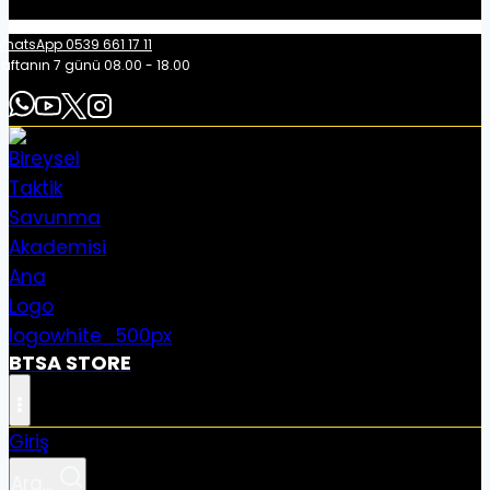
hatsApp 0539 661 17 11
aftanın 7 günü 08.00 - 18.00
BTSA STORE
Giriş
Ara...