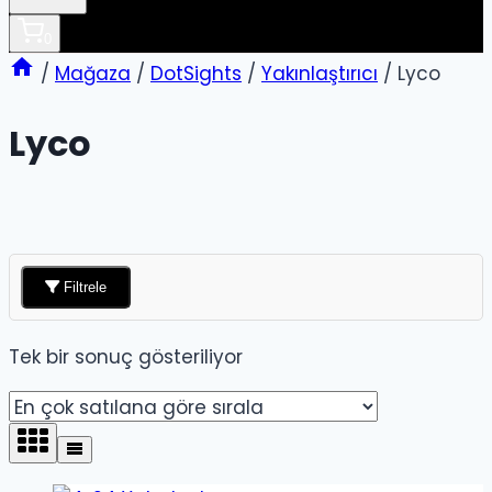
0
/
Mağaza
/
DotSights
/
Yakınlaştırıcı
/
Lyco
Lyco
Filtrele
Tek bir sonuç gösteriliyor