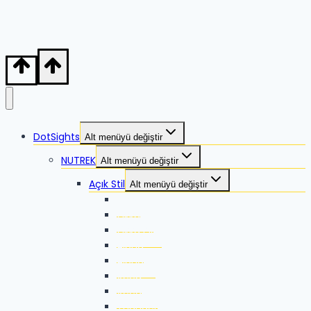
DotSights
Alt menüyü değiştir
NUTREK
Alt menüyü değiştir
Açık Stil
Alt menüyü değiştir
Zikka
Zikka SE
Zikka Plus
Alpha
Alpha-X
Xeed
Xeed G2
Thunder G2