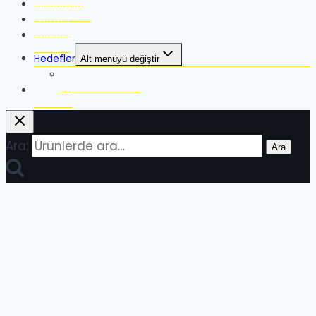
Monoculars
Spotter
Tripods
Hedefler
Alt menüyü değiştir
Hardox Hedefler
Mağaza
Ara:
Ara