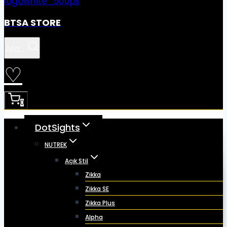
BTSA STORE
Ara...
♡
0
DotSights
NUTREK
Açık Stil
Zikka
Zikka SE
Zikka Plus
Alpha