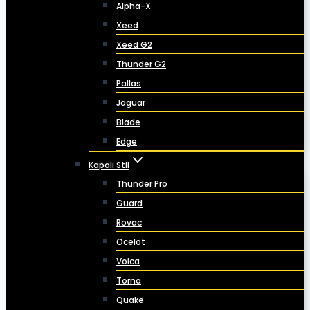
Alpha-X
Xeed
Xeed G2
Thunder G2
Pallas
Jaguar
Blade
Edge
Kapalı Stil
Thunder Pro
Guard
Rovac
Ocelot
Volca
Torna
Quake