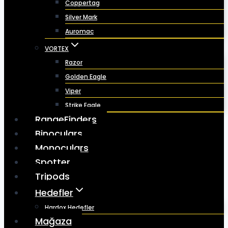
Coppertag
Silver Mark
Auromac
VORTEX
Razor
Golden Eagle
Viper
Strike Eagle
RangeFinders
Binoculars
Monoculars
Spotter
Tripods
Hedefler
Hardox Hedefler
Mağaza