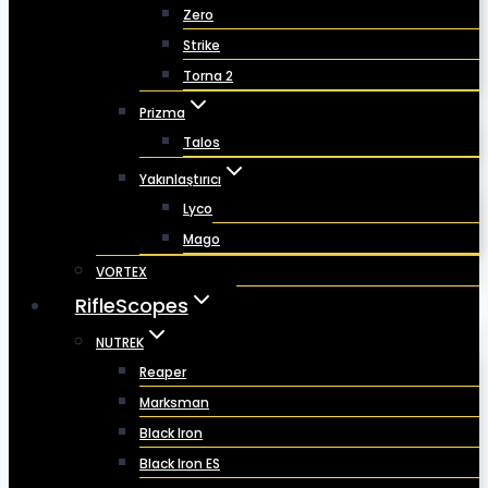
Zero
Strike
Torna 2
Prizma
Talos
Yakınlaştırıcı
Lyco
Mago
VORTEX
RifleScopes
NUTREK
Reaper
Marksman
Black Iron
Black Iron ES