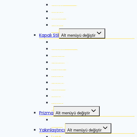
Pallas
Jaguar
Blade
Edge
Kapalı Stil
Alt menüyü değiştir
Thunder Pro
Guard
Rovac
Ocelot
Volca
Torna
Quake
Zero
Strike
Torna 2
Prizma
Alt menüyü değiştir
Talos
Yakınlaştırıcı
Alt menüyü değiştir
Lyco