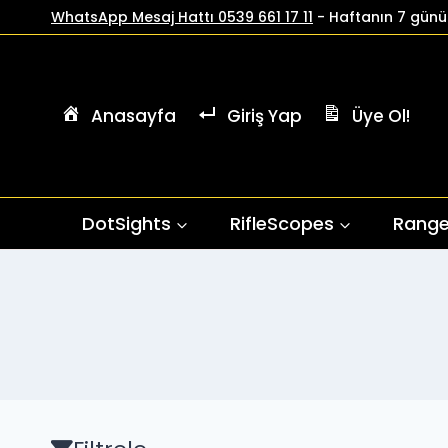
İçeriğe
WhatsApp Mesaj Hattı 0539 661 17 11
- Haftanın 7 günü 
geç
Anasayfa
Giriş Yap
Üye Ol!
DotSights
RifleScopes
Range