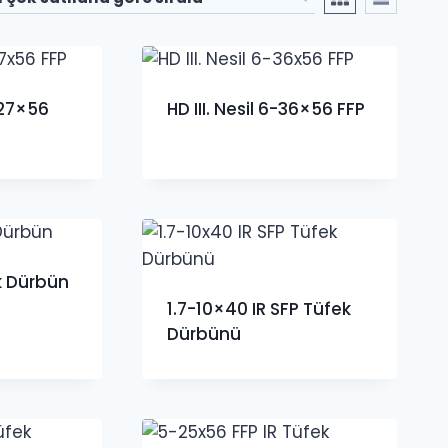
5-27×56
HD III. Nesil 6-36×56 FFP
k Dürbün
1.7-10×40 IR SFP Tüfek
Dürbünü