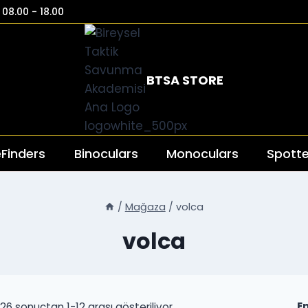
08.00 - 18.00
BTSA STORE
Finders
Binoculars
Monoculars
Spotte
/
Mağaza
/
volca
volca
Popülerliğe
26 sonuçtan 1-12 arası gösteriliyor