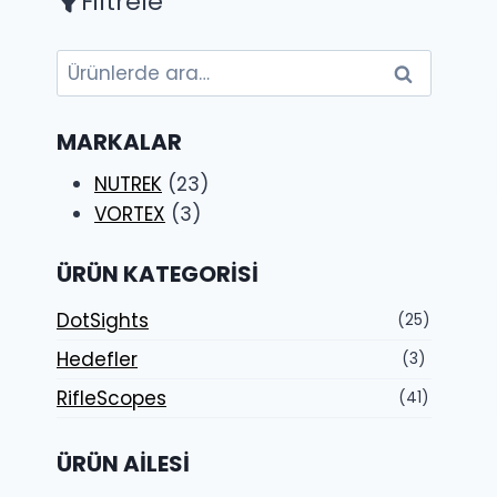
Filtrele
Ara:
Ara
MARKALAR
NUTREK
(23)
VORTEX
(3)
ÜRÜN KATEGORISI
DotSights
(25)
Hedefler
(3)
RifleScopes
(41)
ÜRÜN AILESI