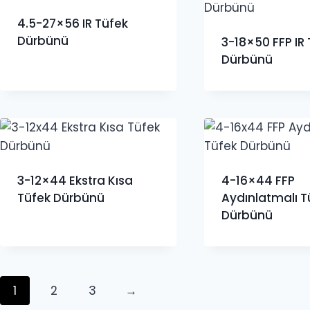
4.5-27×56 IR Tüfek
Dürbünü
3-18×50 FFP IR
Dürbünü
3-12×44 Ekstra Kısa
4-16×44 FFP
Tüfek Dürbünü
Aydınlatmalı T
Dürbünü
1
2
3
→