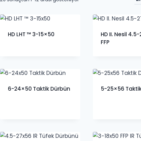
göre
sıralandı
HD LHT ™ 3-15×50
HD II. Nesil 4.
FFP
6-24×50 Taktik Dürbün
5-25×56 Takti