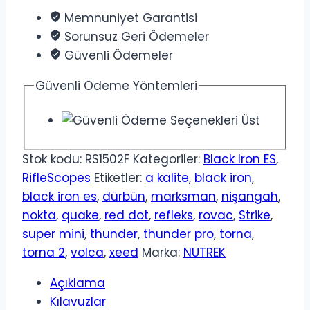
Memnuniyet Garantisi
Sorunsuz Geri Ödemeler
Güvenli Ödemeler
Güvenli Ödeme Yöntemleri
Stok kodu:
RS1502F
Kategoriler:
Black Iron ES
,
RifleScopes
Etiketler:
a kalite
,
black iron
,
black iron es
,
dürbün
,
marksman
,
nişangah
,
nokta
,
quake
,
red dot
,
refleks
,
rovac
,
Strike
,
super mini
,
thunder
,
thunder pro
,
torna
,
torna 2
,
volca
,
xeed
Marka:
NUTREK
Açıklama
Kılavuzlar