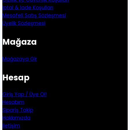
İptal & İade Koşulları
Mesafeli Satış Sözleşmesi
Üyelik Sözleşmesi
Mağaza
Mağazaya Gir
Hesap
Giriş Yap / Üye Ol!
Hesabım
Sipariş Takip
Hakkımızda
İletişim