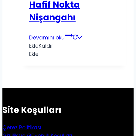
Hafif Nokta
Nişangahı
Devamını oku
Ekle
Kaldır
Ekle
Site Koşulları
Çerez Politikası
Gizlilik ve Güvenlik Koşulları