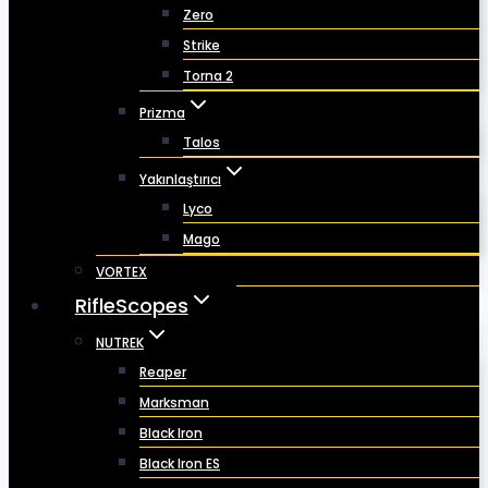
Zero
Strike
Torna 2
Prizma
Talos
Yakınlaştırıcı
Lyco
Mago
VORTEX
RifleScopes
NUTREK
Reaper
Marksman
Black Iron
Black Iron ES