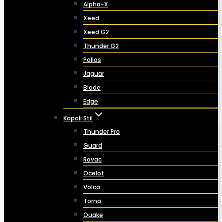
Alpha-X
Xeed
Xeed G2
Thunder G2
Pallas
Jaguar
Blade
Edge
Kapalı Stil
Thunder Pro
Guard
Rovac
Ocelot
Volca
Torna
Quake