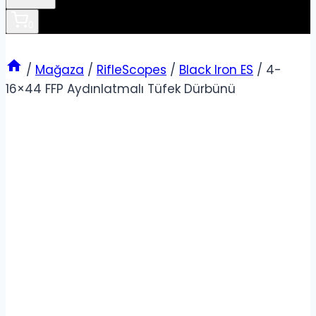
0
/
Mağaza
/
RifleScopes
/
Black Iron ES
/
4-
16×44 FFP Aydınlatmalı Tüfek Dürbünü