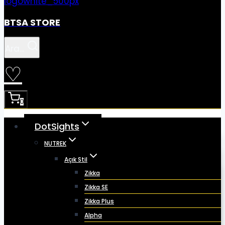
BTSA STORE
Ara...
♡
0
DotSights
NUTREK
Açık Stil
Zikka
Zikka SE
Zikka Plus
Alpha