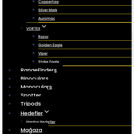
Coppertag
Silver Mark
Auromac
VORTEX
Razor
Golden Eagle
Viper
Strike Eagle
RangeFinders
Binoculars
Monoculars
Spotter
Tripods
Hedefler
Hardox Hedefler
Mağaza