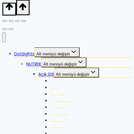
DotSights
Alt menüyü değiştir
NUTREK
Alt menüyü değiştir
Açık Stil
Alt menüyü değiştir
Zikka
Zikka SE
Zikka Plus
Alpha
Alpha-X
Xeed
Xeed G2
Thunder G2
Pallas