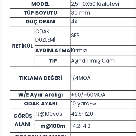
MODEL
2,5-10X50 Kızılötesi
TÜP BOYUTU
30 mm
GÜÇ ORANI
4x
ODAK
SFP
DÜZLEMİ
RETİKÜL
AYDINLATMA
Kırmızı
TİP
Aşındırılmış Cam
TIKLAMA DEĞERİ
1/4MOA
W/E Ayar Aralığı
±50/±50MOA
ODAK AYARI
10 yard~∞
ft@100yds
42,5~12,6
GÖRÜŞ
ALANI
m@100m
14.2~4.2