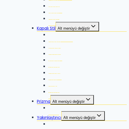
Jaguar
Blade
Edge
Kapalı Stil
Alt menüyü değiştir
Thunder Pro
Guard
Rovac
Ocelot
Volca
Torna
Quake
Zero
Strike
Torna 2
Prizma
Alt menüyü değiştir
Talos
Yakınlaştırıcı
Alt menüyü değiştir
Lyco