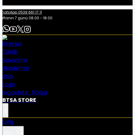
hatsApp 0539 661 17 11
aftanın 7 günü 08.00 - 18.00
BTSA STORE
Giriş
Ara...