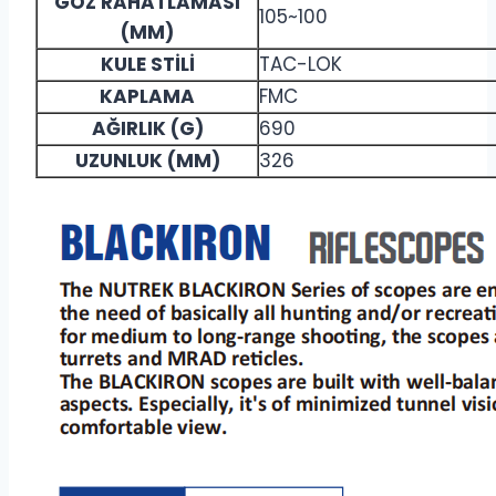
GÖZ RAHATLAMASI
105~100
(MM)
KULE STİLİ
TAC-LOK
KAPLAMA
FMC
AĞIRLIK (G)
690
UZUNLUK (MM)
326