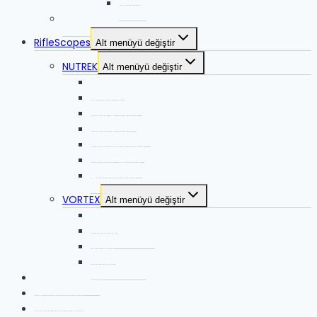
Mago
VORTEX
RifleScopes
Alt menüyü değiştir
NUTREK
Alt menüyü değiştir
Reaper
Marksman
Black Iron
Black Iron ES
Coppertag
Silver Mark
Auromac
VORTEX
Alt menüyü değiştir
Razor
Golden Eagle
Viper
Strike Eagle
RangeFinders
Binoculars
Monoculars