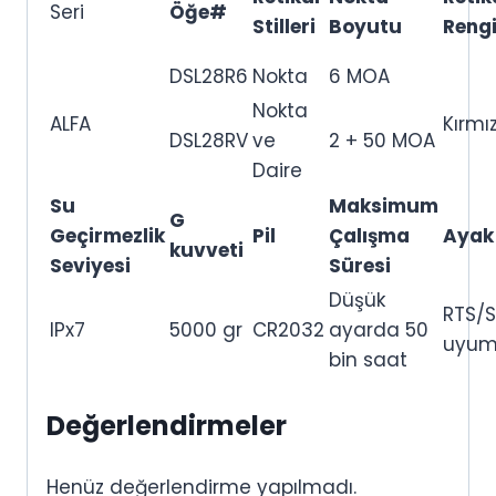
Seri
Öğe#
Stilleri
Boyutu
Reng
DSL28R6
Nokta
6 MOA
Nokta
ALFA
Kırmız
DSL28RV
ve
2 + 50 MOA
Daire
Su
Maksimum
G
Geçirmezlik
Pil
Çalışma
Ayak 
kuvveti
Seviyesi
Süresi
Düşük
RTS/S
IPx7
5000 gr
CR2032
ayarda 50
uyum
bin saat
Değerlendirmeler
Henüz değerlendirme yapılmadı.