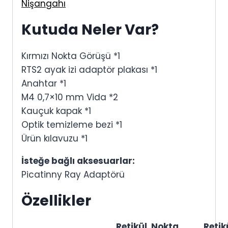
Nişangahı
Kutuda Neler Var?
Kırmızı Nokta Görüşü *1
RTS2 ayak izi adaptör plakası *1
Anahtar *1
M4 0,7×10 mm Vida *2
Kauçuk kapak *1
Optik temizleme bezi *1
Ürün kılavuzu *1
İsteğe bağlı aksesuarlar:
Picatinny Ray Adaptörü
Özellikler
Retikül
Nokta
Retik