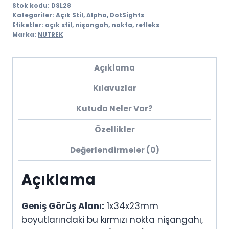
Stok kodu:
DSL28
Kategoriler:
Açık Stil
,
Alpha
,
DotSights
Etiketler:
açık stil
,
nişangah
,
nokta
,
refleks
Marka:
NUTREK
Açıklama
Kılavuzlar
Kutuda Neler Var?
Özellikler
Değerlendirmeler (0)
Açıklama
Geniş Görüş Alanı:
1x34x23mm
boyutlarındaki bu kırmızı nokta nişangahı,