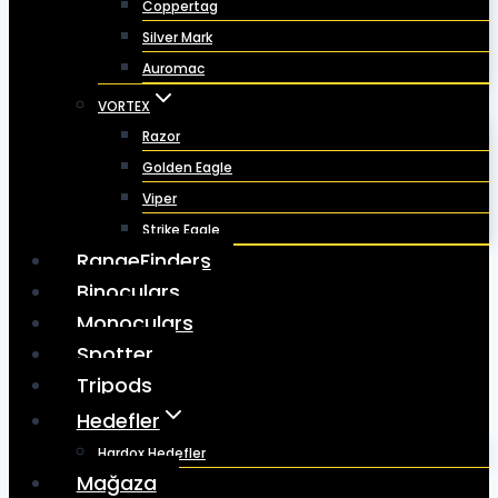
Coppertag
Silver Mark
Auromac
VORTEX
Razor
Golden Eagle
Viper
Strike Eagle
RangeFinders
Binoculars
Monoculars
Spotter
Tripods
Hedefler
Hardox Hedefler
Mağaza