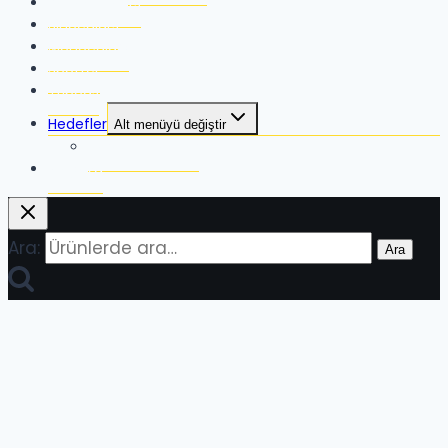
RangeFinders
Binoculars
Monoculars
Spotter
Tripods
Hedefler
Alt menüyü değiştir
Hardox Hedefler
Mağaza
Ara:
Ara