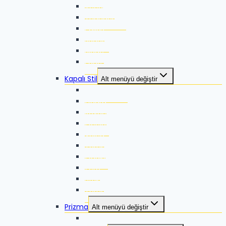
Xeed G2
Thunder G2
Pallas
Jaguar
Blade
Edge
Kapalı Stil
Alt menüyü değiştir
Thunder Pro
Guard
Rovac
Ocelot
Volca
Torna
Quake
Zero
Strike
Torna 2
Prizma
Alt menüyü değiştir
Talos