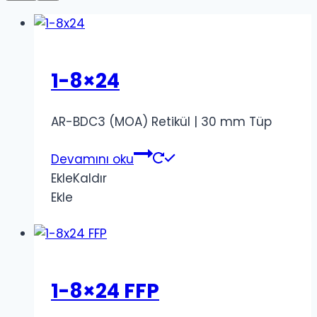
1-8×24
AR-BDC3 (MOA) Retikül | 30 mm Tüp
Devamını oku
Ekle
Kaldır
Ekle
1-8×24 FFP