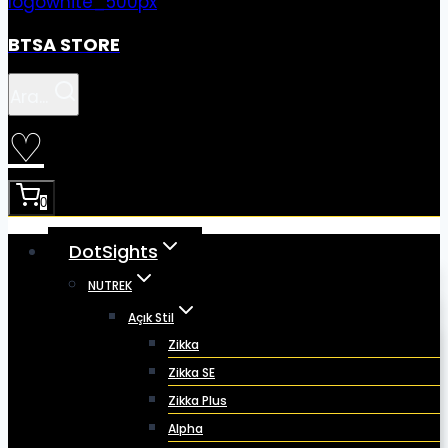
BTSA STORE
Ara...
♡
0
DotSights
NUTREK
Açık Stil
Zikka
Zikka SE
Zikka Plus
Alpha