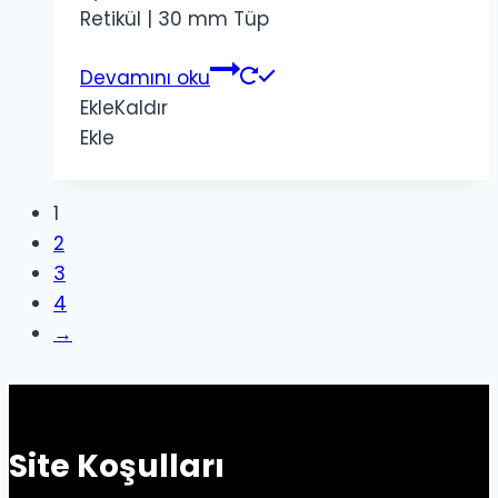
Retikül | 30 mm Tüp
Devamını oku
Ekle
Kaldır
Ekle
1
2
3
4
→
Site Koşulları