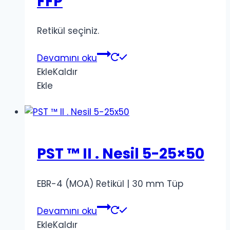
FFP
Retikül seçiniz.
Devamını oku
Ekle
Kaldır
Ekle
PST ™ II . Nesil 5-25×50
EBR-4 (MOA) Retikül | 30 mm Tüp
Devamını oku
Ekle
Kaldır