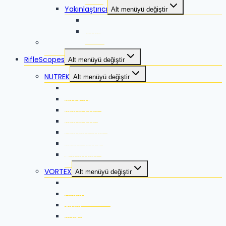
Yakınlaştırıcı
Alt menüyü değiştir
Lyco
Mago
VORTEX
RifleScopes
Alt menüyü değiştir
NUTREK
Alt menüyü değiştir
Reaper
Marksman
Black Iron
Black Iron ES
Coppertag
Silver Mark
Auromac
VORTEX
Alt menüyü değiştir
Razor
Golden Eagle
Viper
Strike Eagle