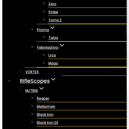
Zero
Strike
Torna 2
Prizma
Talos
Yakınlaştırıcı
Lyco
Mago
VORTEX
RifleScopes
NUTREK
Reaper
Marksman
Black Iron
Black Iron ES