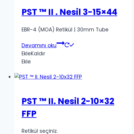
PST ™ II . Nesil 3-15×44
EBR-4 (MOA) Retikül | 30mm Tube
Devamını oku
Ekle
Kaldır
Ekle
PST ™ II. Nesil 2-10×32
FFP
Retikül seçiniz.