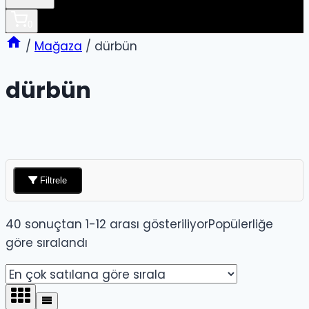
0
/
Mağaza
/
dürbün
dürbün
Filtrele
40 sonuçtan 1-12 arası gösteriliyor
Popülerliğe
göre sıralandı