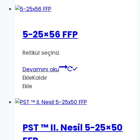
5-25×56 FFP
Retikül seçiniz.
Devamını oku
Ekle
Kaldır
Ekle
PST ™ II. Nesil 5-25×50