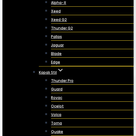
Alpha-X
Xeed
Xeed G2
Thunder G2
Pallas
Jaguar
Blade
Edge
Kapalı Stil
Thunder Pro
Guard
Rovac
Ocelot
Volca
Torna
Quake