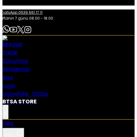
hatsApp 0539 661 17 11
aftanın 7 günü 08.00 - 18.00
BTSA STORE
Giriş
Ara...