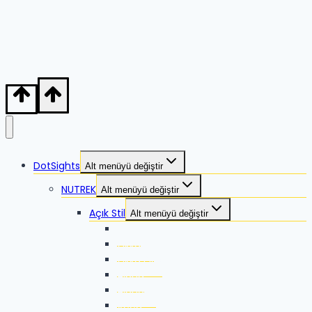
DotSights
Alt menüyü değiştir
NUTREK
Alt menüyü değiştir
Açık Stil
Alt menüyü değiştir
Zikka
Zikka SE
Zikka Plus
Alpha
Alpha-X
Xeed