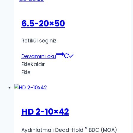
6.5-20×50
Retikül seçiniz.
Devamını oku
Ekle
Kaldır
Ekle
HD 2-10×42
®
Aydınlatmalı Dead-Hold
BDC (MOA)