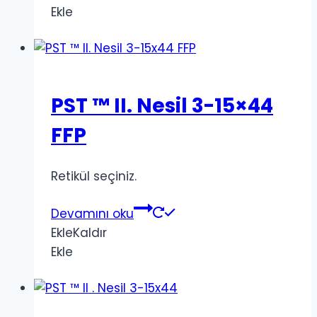
Ekle
PST ™ II. Nesil 3-15×44
FFP
Retikül seçiniz.
Devamını oku
Ekle
Kaldır
Ekle