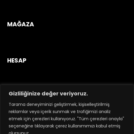
Üyelik Sözleşmesi
MAĞAZA
Mağazaya Gir
HESAP
Giriş Yap / Üye Ol!
Hesabım
Sipariş Takip
Gizliliğinize değer veriyoruz.
Hakkımızda
Tarama deneyiminizi geliştirmek, kişiselleştirilmiş
İletişim
reklamlar veya içerik sunmak ve trafiğimizi analiz
etmek için çerezleri kullanıyoruz. "Tüm çerezleri onayla"
seçeneğine tıklayarak çerez kullanımımızı kabul etmiş
olursunuz.