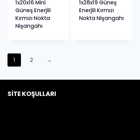
1x20x16 Mini
1x28x19 Güneş
Güneş Enerjili
Enerjili Kırmızı
Kırmızı Nokta
Nokta Nişangahı
Nişangahı
1
2
→
SITE KOŞULLARI
Çerez Politikası
Gizlilik ve Güvenlik Koşulları
İptal & İade Koşulları
Mesafeli Satış Sözleşmesi