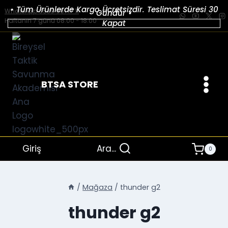
İçeriğe
• Tüm Ürünlerde Kargo Ücretsizdir. Teslimat Süresi 30
WhatsApp 0539 661 17 11
Gündür •
geç
Haftanın 7 günü 08.00 - 18.00
Kapat
BTSA STORE
Giriş
Ara...
0
/
Mağaza
/
thunder g2
thunder g2