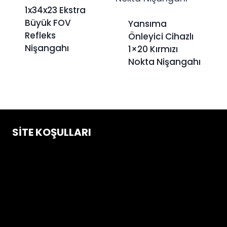
1x34x23 Ekstra
Büyük FOV
Yansıma
Refleks
Önleyici Cihazlı
Nişangahı
1×20 Kırmızı
Nokta Nişangahı
SITE KOŞULLARI
Çerez Politikası
Gizlilik ve Güvenlik Koşulları
İptal & İade Koşulları
Mesafeli Satış Sözleşmesi
Üyelik Sözleşmesi