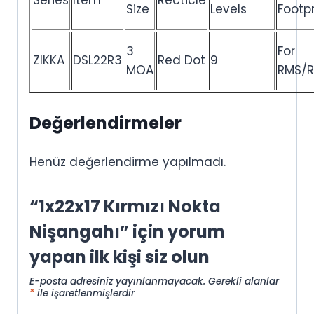
Series
Item
Recticle
Size
Levels
Footpr
3
For
ZIKKA
DSL22R3
Red Dot
9
MOA
RMS/
Değerlendirmeler
Henüz değerlendirme yapılmadı.
“1x22x17 Kırmızı Nokta
Nişangahı” için yorum
yapan ilk kişi siz olun
E-posta adresiniz yayınlanmayacak.
Gerekli alanlar
*
ile işaretlenmişlerdir