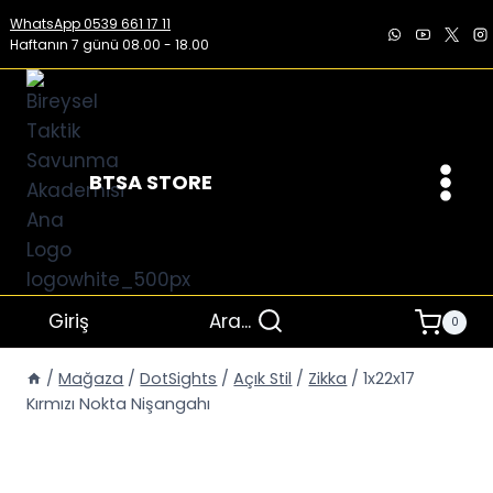
İçeriğe
WhatsApp 0539 661 17 11
geç
Haftanın 7 günü 08.00 - 18.00
BTSA STORE
Giriş
Ara...
0
/
Mağaza
/
DotSights
/
Açık Stil
/
Zikka
/
1x22x17
Kırmızı Nokta Nişangahı