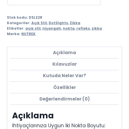
Stok kodu:
DSL22R
Kategoriler:
Açık Stil
,
DotSights
,
Zikka
Etiketler:
açık stil
,
nişangah
,
nokta
,
refleks
,
zikka
Marka:
NUTREK
Açıklama
Kılavuzlar
Kutuda Neler Var?
Özellikler
Değerlendirmeler (0)
Açıklama
İhtiyaçlarınıza Uygun İki Nokta Boyutu: