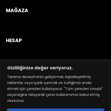
MAĞAZA
Mağazaya Gir
HESAP
Giriş Yap / Üye Ol!
Hesabım
Sipariş Takip
Gizliliğinize değer veriyoruz.
Hakkımızda
Tarama deneyiminizi geliştirmek, kişiselleştirilmiş
İletişim
reklamlar veya içerik sunmak ve trafiğimizi analiz
etmek için çerezleri kullanıyoruz. "Tüm çerezleri onayla"
seçeneğine tıklayarak çerez kullanımımızı kabul etmiş
olursunuz.