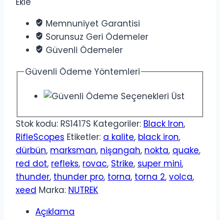
Ekle
Memnuniyet Garantisi
Sorunsuz Geri Ödemeler
Güvenli Ödemeler
Güvenli Ödeme Yöntemleri
Stok kodu:
RS1417S
Kategoriler:
Black Iron
,
RifleScopes
Etiketler:
a kalite
,
black iron
,
dürbün
,
marksman
,
nişangah
,
nokta
,
quake
,
red dot
,
refleks
,
rovac
,
Strike
,
super mini
,
thunder
,
thunder pro
,
torna
,
torna 2
,
volca
,
xeed
Marka:
NUTREK
Açıklama