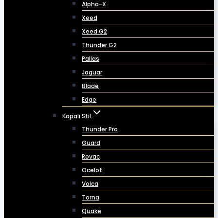
Alpha-X
Xeed
Xeed G2
Thunder G2
Pallas
Jaguar
Blade
Edge
Kapalı Stil
Thunder Pro
Guard
Rovac
Ocelot
Volca
Torna
Quake