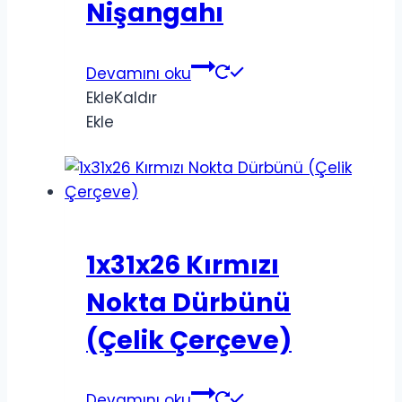
Nişangahı
Devamını oku
Ekle
Kaldır
Ekle
1x31x26 Kırmızı
Nokta Dürbünü
(Çelik Çerçeve)
Devamını oku