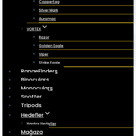
Coppertag
Silver Mark
Auromac
VORTEX
Razor
Golden Eagle
Viper
Strike Eagle
RangeFinders
Binoculars
Monoculars
Spotter
Tripods
Hedefler
Hardox Hedefler
Mağaza