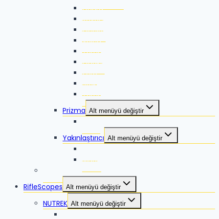
Guard
Rovac
Ocelot
Volca
Torna
Quake
Zero
Strike
Torna 2
Prizma
Alt menüyü değiştir
Talos
Yakınlaştırıcı
Alt menüyü değiştir
Lyco
Mago
VORTEX
RifleScopes
Alt menüyü değiştir
NUTREK
Alt menüyü değiştir
Reaper