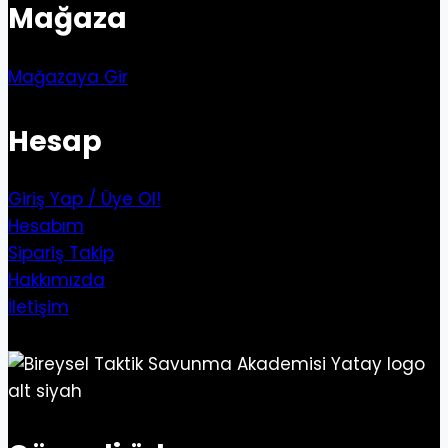
Mağaza
Mağazaya Gir
Hesap
Giriş Yap / Üye Ol!
Hesabım
Sipariş Takip
Hakkımızda
İletişim