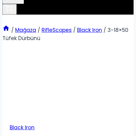
0
/
Mağaza
/
RifleScopes
/
Black Iron
/
3-18×50
Tüfek Dürbünü
Black Iron