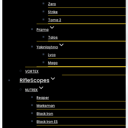
Zero
Strike
Torna 2
Prizma
Talos
Yakınlaştırıcı
Lyco
Mago
VORTEX
RifleScopes
NUTREK
Reaper
Marksman
Black Iron
Black Iron ES