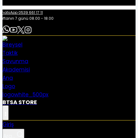
hatsApp 0539 661 17 11
aftanın 7 günü 08.00 - 18.00
BTSA STORE
Giriş
Ara...