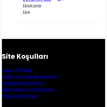
Ekle
Kaldır
Ekle
Site Koşulları
Çerez Politikası
Gizlilik ve Güvenlik Koşulları
İptal & İade Koşulları
Mesafeli Satış Sözleşmesi
Üyelik Sözleşmesi