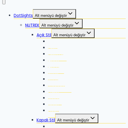
DotSights
Alt menüyü değiştir
NUTREK
Alt menüyü değiştir
Açık Stil
Alt menüyü değiştir
Zikka
Zikka SE
Zikka Plus
Alpha
Alpha-X
Xeed
Xeed G2
Thunder G2
Pallas
Jaguar
Blade
Edge
Kapalı Stil
Alt menüyü değiştir
Thunder Pro