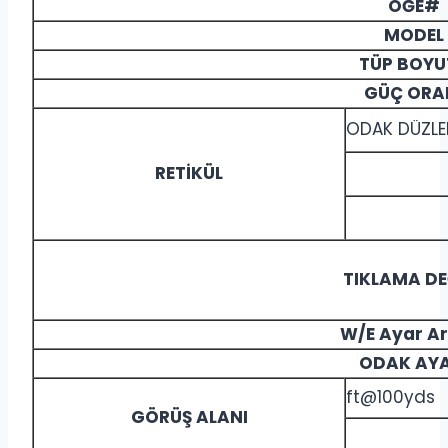
ÖĞE#
MODEL
TÜP BOYU
GÜÇ ORA
ODAK DÜZLE
RETİKÜL
TIKLAMA DE
W/E Ayar Ar
ODAK AYA
ft@100yds
GÖRÜŞ ALANI