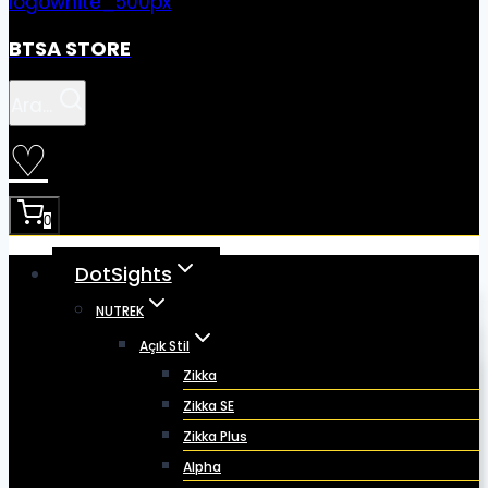
BTSA STORE
Ara...
♡
0
DotSights
NUTREK
Açık Stil
Zikka
Zikka SE
Zikka Plus
Alpha