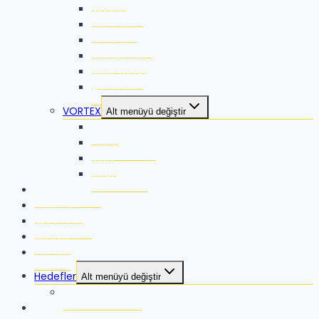
Marksman
Black Iron
Black Iron ES
Coppertag
Silver Mark
Auromac
VORTEX
Alt menüyü değiştir
Razor
Golden Eagle
Viper
Strike Eagle
RangeFinders
Binoculars
Monoculars
Spotter
Tripods
Hedefler
Alt menüyü değiştir
Hardox Hedefler
Mağaza